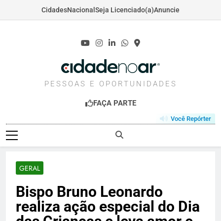
Cidades
Nacional
Seja Licenciado(a)
Anuncie
Skip
to
content
CIDADENOAR.COM
PESSOAS E OPORTUNIDADES
FAÇA PARTE
Você Repórter
GERAL
Bispo Bruno Leonardo
realiza ação especial do Dia