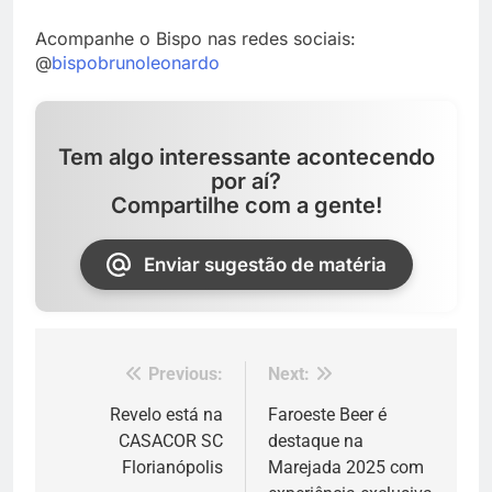
Acompanhe o Bispo nas redes sociais:
@
bispobrunoleonardo
Tem algo interessante acontecendo
por aí?
Compartilhe com a gente!
Enviar sugestão de matéria
Previous:
Next:
Navegação
de
Revelo está na
Faroeste Beer é
CASACOR SC
destaque na
Post
Florianópolis
Marejada 2025 com