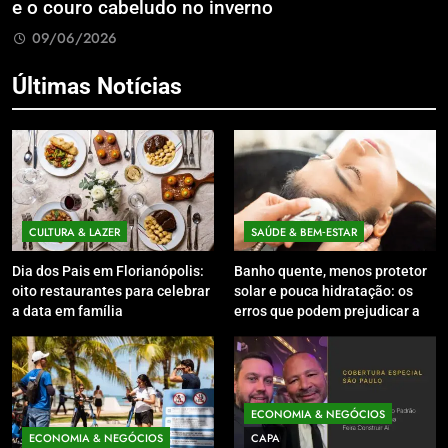
e o couro cabeludo no inverno
C
09/06/2026
Últimas Notícias
CULTURA & LAZER
SAÚDE & BEM‑ESTAR
Dia dos Pais em Florianópolis:
Banho quente, menos protetor
oito restaurantes para celebrar
solar e pouca hidratação: os
a data em família
erros que podem prejudicar a
pele e o couro cabeludo no
inverno
ECONOMIA & NEGÓCIOS
ECONOMIA & NEGÓCIOS
CAPA