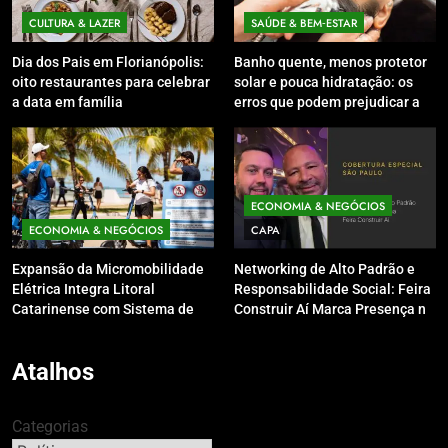
CULTURA & LAZER
SAÚDE & BEM‑ESTAR
Dia dos Pais em Florianópolis:
Banho quente, menos protetor
oito restaurantes para celebrar
solar e pouca hidratação: os
a data em família
erros que podem prejudicar a
pele e o couro cabeludo no
inverno
ECONOMIA & NEGÓCIOS
ECONOMIA & NEGÓCIOS
CAPA
Expansão da Micromobilidade
Networking de Alto Padrão e
Elétrica Integra Litoral
Responsabilidade Social: Feira
Catarinense com Sistema de
Construir Aí Marca Presença no
Patinetes Compartilhados
Leilão do Instituto Neymar Jr.
Atalhos
Categorias