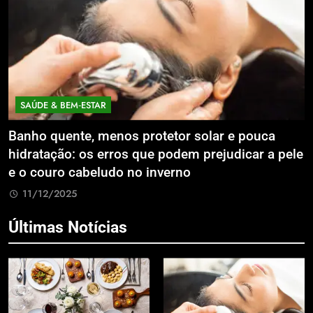
SAÚDE & BEM‑ESTAR
Banho quente, menos protetor solar e pouca
E
hidratação: os erros que podem prejudicar a pele
L
e o couro cabeludo no inverno
C
11/12/2025
Últimas Notícias