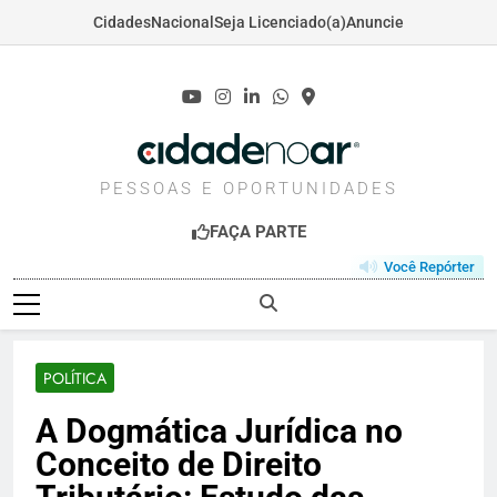
Cidades
Nacional
Seja Licenciado(a)
Anuncie
Skip
to
content
CIDADENOAR.COM
PESSOAS E OPORTUNIDADES
FAÇA PARTE
Você Repórter
POLÍTICA
A Dogmática Jurídica no
Conceito de Direito