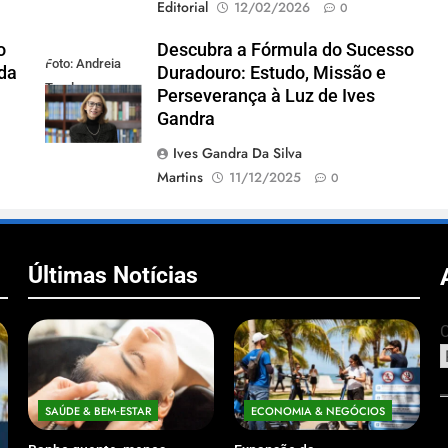
Editorial
12/02/2026
0
o
Descubra a Fórmula do Sucesso
Foto: Andreia
 da
Duradouro: Estudo, Missão e
Tarelow
Perseverança à Luz de Ives
Gandra
Ives Gandra Da Silva
Martins
11/12/2025
0
Últimas Notícias
C
SAÚDE & BEM‑ESTAR
ECONOMIA & NEGÓCIOS