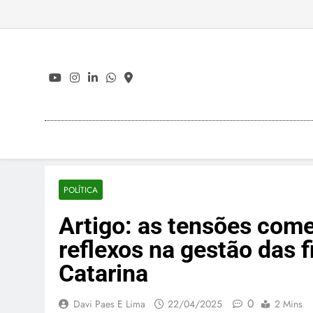
Skip
to
content
POLÍTICA
Artigo: as tensões come
reflexos na gestão das 
Catarina
0
Davi Paes E Lima
22/04/2025
2 Mins