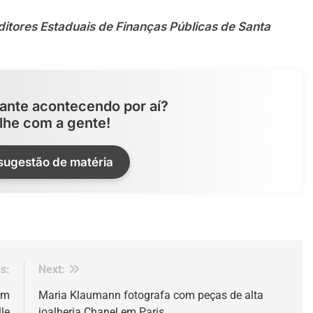
itores Estaduais de Finanças Públicas de Santa
ante acontecendo por aí?
lhe com a gente!
 sugestão de matéria
s:
Next:
em
Maria Klaumann fotografa com peças de alta
le
joalheria Chanel em Paris