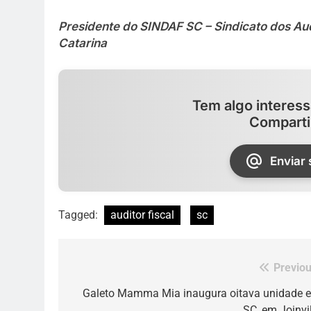
Presidente do SINDAF SC – Sindicato dos Aud
Catarina
Tem algo interess
Comparti
Enviar
Tagged:
auditor fiscal
sc
Previou
Navegação
de
Galeto Mamma Mia inaugura oitava unidade 
SC, em Joinvil