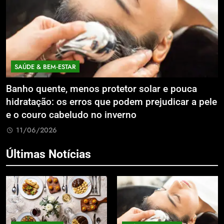
SAÚDE & BEM‑ESTAR
Banho quente, menos protetor solar e pouca
E
hidratação: os erros que podem prejudicar a pele
L
e o couro cabeludo no inverno
C
11/06/2026
Últimas Notícias