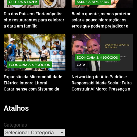
CULTURA & LAZER
SAÚDE & BEM‑ESTAR
Dia dos Pais em Florianópolis:
Banho quente, menos protetor
oito restaurantes para celebrar
solar e pouca hidratação: os
a data em família
erros que podem prejudicar a
pele e o couro cabeludo no
inverno
ECONOMIA & NEGÓCIOS
ECONOMIA & NEGÓCIOS
CAPA
Expansão da Micromobilidade
Networking de Alto Padrão e
Elétrica Integra Litoral
Responsabilidade Social: Feira
Catarinense com Sistema de
Construir Aí Marca Presença no
Patinetes Compartilhados
Leilão do Instituto Neymar Jr.
Atalhos
Categorias