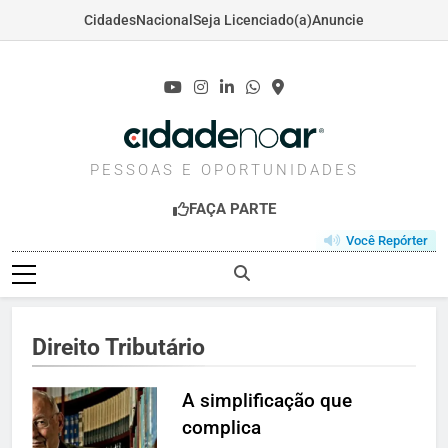
Cidades
Nacional
Seja Licenciado(a)
Anuncie
Skip
to
content
CIDADENOAR.COM
PESSOAS E OPORTUNIDADES
FAÇA PARTE
Você Repórter
Direito Tributário
A simplificação que
complica