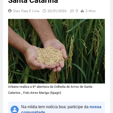
Santa Catarina
0
Davi Paes E Lima
20/01/2026
3 Mins
Urbano realiza a 8ª abertura da Colheita de Arroz de Santa
Catarina _ Foto Aires Mariga (Epagri)
Na mídia tem notícia boa: participe da
nossa
comunidade