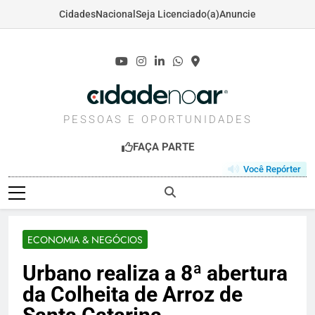
Cidades
Nacional
Seja Licenciado(a)
Anuncie
Skip
to
content
CIDADENOAR.COM
PESSOAS E OPORTUNIDADES
FAÇA PARTE
Você Repórter
ECONOMIA & NEGÓCIOS
Urbano realiza a 8ª abertura
da Colheita de Arroz de