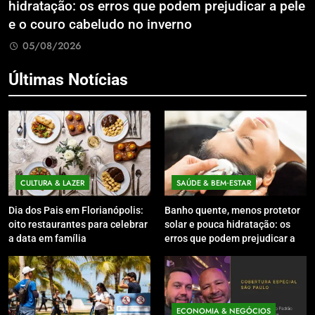
hidratação: os erros que podem prejudicar a pele
L
e o couro cabeludo no inverno
C
05/08/2026
Últimas Notícias
CULTURA & LAZER
SAÚDE & BEM‑ESTAR
Dia dos Pais em Florianópolis:
Banho quente, menos protetor
oito restaurantes para celebrar
solar e pouca hidratação: os
a data em família
erros que podem prejudicar a
pele e o couro cabeludo no
inverno
ECONOMIA & NEGÓCIOS