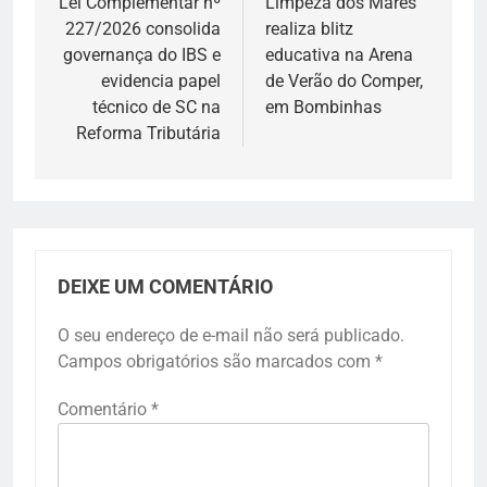
de
Lei Complementar nº
Limpeza dos Mares
227/2026 consolida
realiza blitz
Post
governança do IBS e
educativa na Arena
evidencia papel
de Verão do Comper,
técnico de SC na
em Bombinhas
Reforma Tributária
DEIXE UM COMENTÁRIO
O seu endereço de e-mail não será publicado.
Campos obrigatórios são marcados com
*
Comentário
*