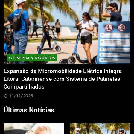
ECONOMIA & NEGÓCIOS
Expansão da Micromobilidade Elétrica Integra
N
le
Litoral Catarinense com Sistema de Patinetes
S
Compartilhados
L
11/12/2025
Últimas Notícias