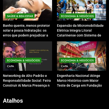
SAÚDE & BEM‑ESTAR
ECONOMIA & NEGÓCIOS
Banho quente, menos protetor
Expansão da Micromobilidade
solar e pouca hidratação: os
Elétrica Integra Litoral
erros que podem prejudicar a
Catarinense com Sistema de
pele e o couro cabeludo no
Patinetes Compartilhados
inverno
ECONOMIA & NEGÓCIOS
ECONOMIA & NEGÓCIOS
CAPA
CAPA
Networking de Alto Padrão e
Engenharia Nacional Atinge
Responsabilidade Social: Feira
Marco Histórico com Maior
Construir Aí Marca Presença no
Teste de Carga em Fundação
Leilão do Instituto Neymar Jr.
do Brasil em Balneário
Camboriú
Atalhos