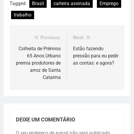
Tagged:
Brasil
carteira assinada
Emprego
trabalho
Previous:
Next:
Navegação
de
Colheita de Prêmios
Estão fazendo
65 Anos Urbano
pressão para eu pedir
Post
premia produtores de
as contas: e agora?
arroz de Santa
Catarina
DEIXE UM COMENTÁRIO
O seu endereço de e-mail não será publicado.