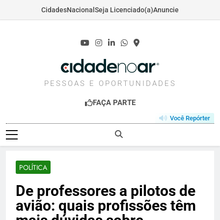
Cidades
Nacional
Seja Licenciado(a)
Anuncie
Skip
to
content
CIDADENOAR.COM
PESSOAS E OPORTUNIDADES
FAÇA PARTE
Você Repórter
POLÍTICA
De professores a pilotos de
avião: quais profissões têm