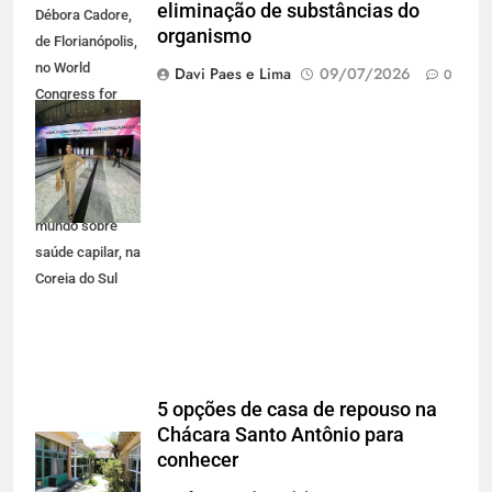
eliminação de substâncias do
Débora Cadore,
organismo
de Florianópolis,
no World
Davi Paes e Lima
09/07/2026
0
Congress for
Hair Research,
principal
congresso
científico do
mundo sobre
saúde capilar, na
Coreia do Sul
5 opções de casa de repouso na
Chácara Santo Antônio para
conhecer