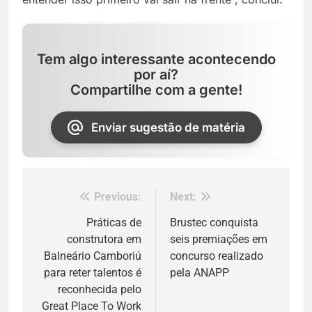
Tem algo interessante acontecendo
por aí?
Compartilhe com a gente!
Enviar sugestão de matéria
Previous:
Next:
Navegação
de
Práticas de
Brustec conquista
construtora em
seis premiações em
Post
Balneário Camboriú
concurso realizado
para reter talentos é
pela ANAPP
reconhecida pelo
Great Place To Work