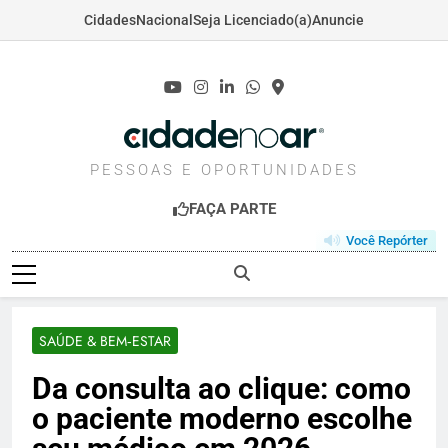
Cidades
Nacional
Seja Licenciado(a)
Anuncie
Skip
to
content
CIDADENOAR.COM
PESSOAS E OPORTUNIDADES
FAÇA PARTE
Você Repórter
SAÚDE & BEM‑ESTAR
Da consulta ao clique: como
o paciente moderno escolhe