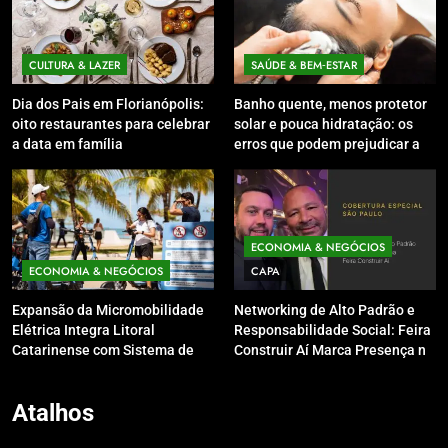
CULTURA & LAZER
SAÚDE & BEM‑ESTAR
Dia dos Pais em Florianópolis:
Banho quente, menos protetor
oito restaurantes para celebrar
solar e pouca hidratação: os
a data em família
erros que podem prejudicar a
pele e o couro cabeludo no
inverno
ECONOMIA & NEGÓCIOS
ECONOMIA & NEGÓCIOS
CAPA
Expansão da Micromobilidade
Networking de Alto Padrão e
Elétrica Integra Litoral
Responsabilidade Social: Feira
Catarinense com Sistema de
Construir Aí Marca Presença no
Patinetes Compartilhados
Leilão do Instituto Neymar Jr.
Atalhos