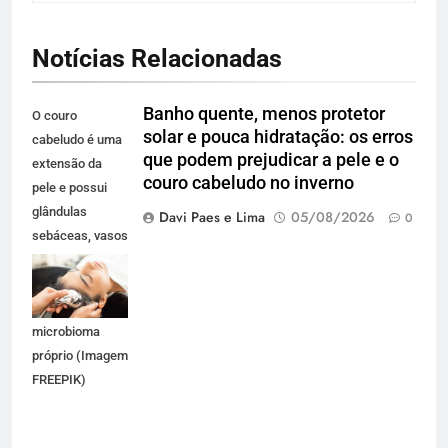
Notícias Relacionadas
Banho quente, menos protetor
O couro
solar e pouca hidratação: os erros
cabeludo é uma
que podem prejudicar a pele e o
extensão da
couro cabeludo no inverno
pele e possui
glândulas
Davi Paes e Lima
05/08/2026
0
sebáceas, vasos
sanguíneos,
terminações
nervosas e um
microbioma
próprio (Imagem
FREEPIK)